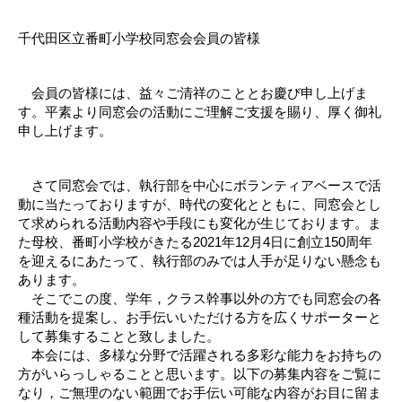
千代田区立番町小学校同窓会会員の皆様
会員の皆様には、益々ご清祥のこととお慶び申し上げま
す。平素より同窓会の活動にご理解ご支援を賜り、厚く御礼
申し上げます。
さて同窓会では、執行部を中心にボランティアベースで活
動に当たっておりますが、時代の変化とともに、同窓会とし
て求められる活動内容や手段にも変化が生じております。ま
た母校、番町小学校がきたる2021年12月4日に創立150周年
を迎えるにあたって、執行部のみでは人手が足りない懸念も
あります。
そこでこの度、学年，クラス幹事以外の方でも同窓会の各
種活動を提案し、お手伝いいただける方を広くサポーターと
して募集することと致しました。
本会には、多様な分野で活躍される多彩な能力をお持ちの
方がいらっしゃることと思います。以下の募集内容をご覧に
なり，ご無理のない範囲でお手伝い可能な内容がお目に留ま