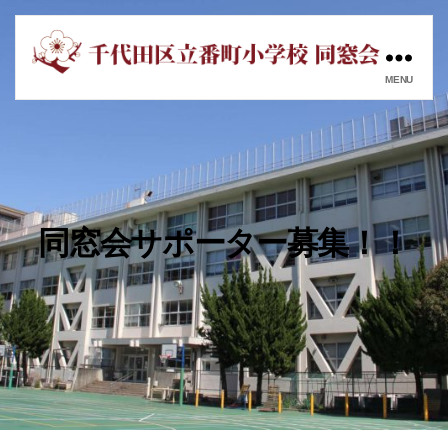
MENU
番
町
小
学
校
同
窓
同窓会サポーター募集！！
会