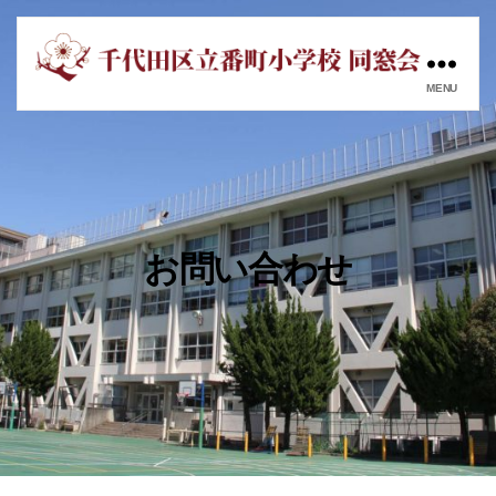
MENU
番
町
小
学
校
同
窓
お問い合わせ
会