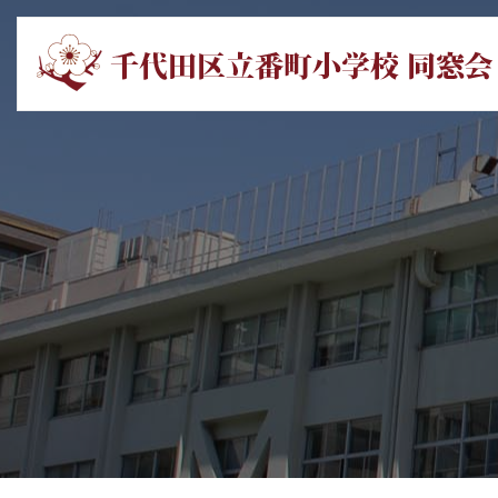
番
町
小
学
校
同
窓
会